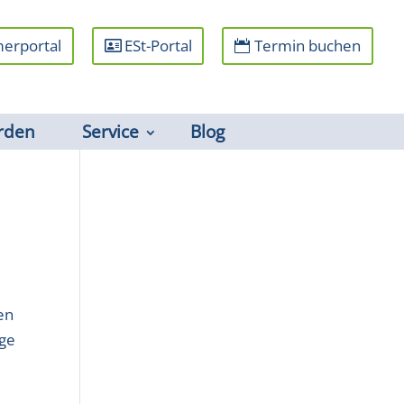
erportal
ESt-Portal
Termin buchen
rden
Service
Blog
en
ige