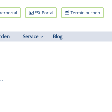
erportal
ESt-Portal
Termin buchen
rden
Service
Blog
er
..