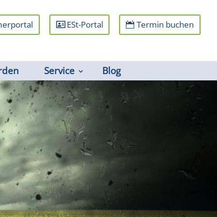
erportal
ESt-Portal
Termin buchen
rden
Service
Blog