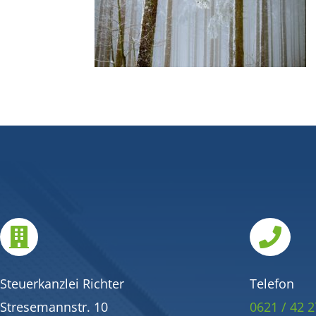


Steuerkanzlei Richter
Telefon
Stresemannstr. 10
0621 / 42 2